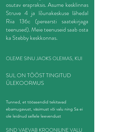
osutav erapraksis. Asume kesklinnas
Struve 4 ja lõunakeskuse lähedal
Riia 136c (perearsti saatekirjaga
teenused). Meie teenuseid saab osta
ka Stebby keskkonnas.
OLEME SINU JAOKS OLEMAS, KUI
SUL ON TÖÖST TINGITUD
ÜLEKOORMUS
Tunned, et tööasendid tekitavad
ebamugavust, väsimust või valu ning Sa ei
ole leidnud sellele leevendust
SIND VAEVAB KROONILINE VALU