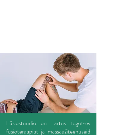
Füsiostuudio on Tartus tegutsev
füsioteraapiat ja massaažiteenuseid