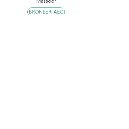
Massöör
BRONEERI AEG
MARTA LEPASSON
Massöör
BRONEERI AEG