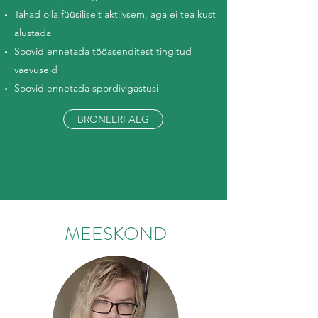
Tahad olla füüsiliselt aktiivsem, aga ei tea kust
alustada
Soovid ennetada tööasenditest tingitud
vaevuseid
Soovid ennetada spordivigastusi
BRONEERI AEG
MEESKOND