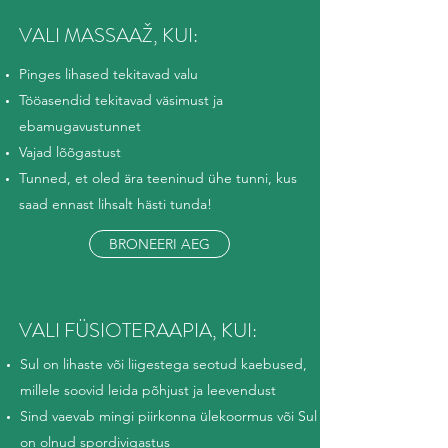
VALI MASSAAŽ, KUI:
Pinges lihased tekitavad valu
Tööasendid tekitavad väsimust ja
ebamugavustunnet
Vajad lõõgastust
Tunned, et oled ära teeninud ühe tunni, kus
saad ennast lihsalt hästi tunda!
BRONEERI AEG
VALI FÜSIOTERAAPIA, KUI:
Sul on lihaste või liigestega seotud kaebused,
millele soovid leida põhjust ja leevendust
Sind vaevab mingi piirkonna ülekoormus või Sul
on olnud spordivigastus