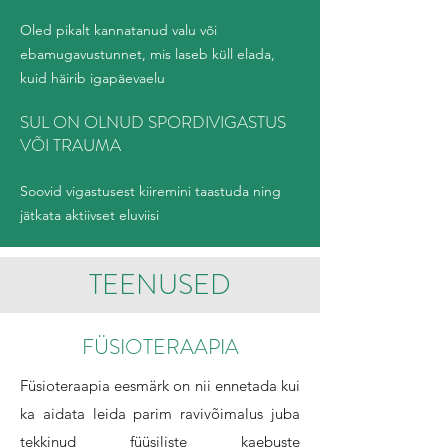
Oled pikalt kannatanud valu või
ebamugavustunnet, mis laseb küll elada,
kuid häirib igapäevaelu
SUL ON OLNUD SPORDIVIGASTUS
VÕI TRAUMA
Soovid vigastusest kiiremini taastuda ning
jätkata aktiivset eluviisi
TEENUSED
FÜSIOTERAAPIA
Füsioteraapia eesmärk on nii ennetada kui
ka aidata leida parim ravivõimalus juba
tekkinud füüsiliste kaebuste