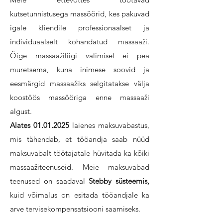
kutsetunnistusega massöörid, kes pakuvad
igale kliendile professionaalset ja
individuaalselt kohandatud massaaži.
Õige massaažiliigi valimisel ei pea
muretsema, kuna inimese soovid ja
eesmärgid massaažiks selgitatakse välja
koostöös massööriga enne massaaži
algust.
Alates
01.01.2025
laienes maksuvabastus,
mis tähendab, et tööandja saab nüüd
maksuvabalt töötajatale hüvitada ka kõiki
massaažiteenuseid. Meie maksuvabad
teenused on saadaval
Stebby süsteemis,
kuid võimalus on esitada tööandjale ka
arve tervisekompensatsiooni saamiseks.